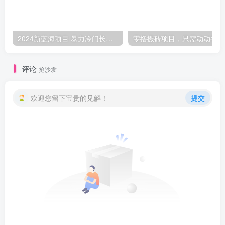
2024新蓝海项目 暴力冷门长期稳定 纯手机操作 单日收益3000+ 小白当天上手
零撸
评论
抢沙发
欢迎您留下宝贵的见解！
提交