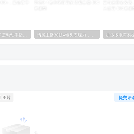
零撸搬砖项目，只需动动手指转发，实现躺赚收益100+，适合新手操作
情感主播36技+镜头表现力，辅导你0-1做月销百万的情感主播
图片
提交评