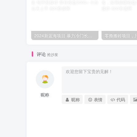
2024新蓝海项目 暴力冷门长期稳定 纯手机操作 单日收益3000+ 小白当天上手
评论
抢沙发
昵称
昵称
表情
代码