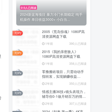
513人已阅读
2024新蓝海项目 暴力冷门长期稳定 纯手
机操作 单日收益3000+ 小白当...
2005《荒岛惊魂》1080P高
TOP2
清资源网盘下载
1年前
390人已阅读
2015《我的亲密敌人》
TOP3
显
1080P高清资源网盘下载
1年前
356人已阅读
零撸搬砖项目，只需动动手
TOP4
指转发，实现躺赚收益
100+，适合新手操作
2年前
350人已阅读
情感主播36技+镜头表现力，
TOP5
辅导你0-1做月销百万的情感
帮
主播
2年前
307人已阅读
2024《剑来 第一季》4K高