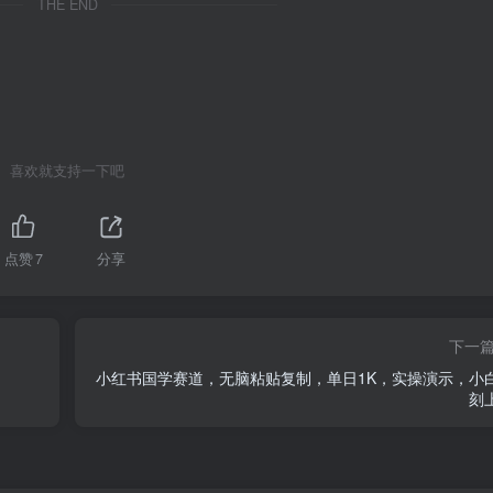
THE END
喜欢就支持一下吧
点赞
7
分享
下一
小红书国学赛道，无脑粘贴复制，单日1K，实操演示，小
刻