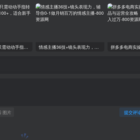
零撸搬砖项目，只需动动手指转发，实现躺赚收益100+，适合新手操作
情感主播36技+镜头表现力，辅导你0-1做月销百万的情感主播
图片
提交评