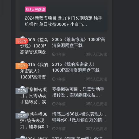
513人已阅读
2024新蓝海项目 暴力冷门长期稳定 纯手
机操作 单日收益3000+ 小白当...
2005《荒岛惊魂》1080P高
TOP2
清资源网盘下载
1年前
390人已阅读
2015《我的亲密敌人》
TOP3
1080P高清资源网盘下载
1年前
355人已阅读
零撸搬砖项目，只需动动手
TOP4
指转发，实现躺赚收益
100+，适合新手操作
2年前
350人已阅读
情感主播36技+镜头表现力，
TOP5
辅导你0-1做月销百万的情感
主播
2年前
307人已阅读
2024《剑来 第一季》4K高