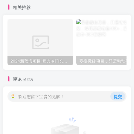
也能快速上手
上手
相关推荐
2024新蓝海项目 暴力冷门长期稳定 纯手机操作 单日收益3000+ 小白当天上手
零撸
评论
抢沙发
欢迎您留下宝贵的见解！
提交