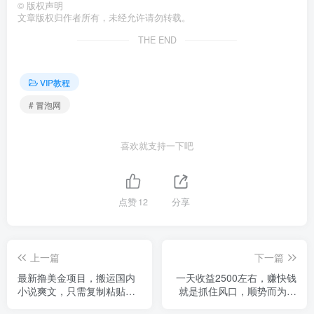
©
版权声明
文章版权归作者所有，未经允许请勿转载。
THE END
VIP教程
# 冒泡网
喜欢就支持一下吧
点赞
12
分享
上一篇
下一篇
最新撸美金项目，搬运国内
一天收益2500左右，赚快钱
小说爽文，只需复制粘贴，
就是抓住风口，顺势而为！
稿费月入2500+美金，新手
暑假就是风口，小白当天能