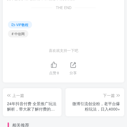
THE END
VIP教程
# 中创网
喜欢就支持一下吧
点赞
8
分享
上一篇
下一篇
24年抖音付费 全景推广玩法
微博引流创业粉，老平台爆
解析，带大家了解付费的整
粉玩法，日入4000+
个变化 (9节课)
相关推荐