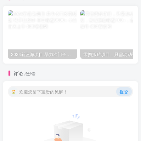
2024新蓝海项目 暴力冷门长期稳定 纯手机操作 单日收益3000+ 小白当天上手
零撸
评论
抢沙发
欢迎您留下宝贵的见解！
提交