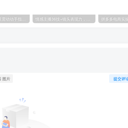
零撸搬砖项目，只需动动手指转发，实现躺赚收益100+，适合新手操作
情感主播36技+镜头表现力，辅导你0-1做月销百万的情感主播
图片
提交评