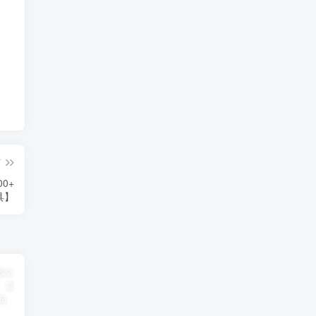
篇
0+
具】