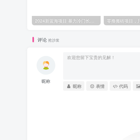
2024新蓝海项目 暴力冷门长期稳定 纯手机操作 单日收益3000+ 小白当天上手
评论
抢沙发
昵称
昵称
表情
代码