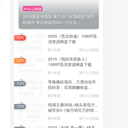
514人已阅读
2024新蓝海项目 暴力冷门长期稳定 纯手
机操作 单日收益3000+ 小白当...
2005《荒岛惊魂》1080P高
TOP2
清资源网盘下载
1年前
391人已阅读
2015《我的亲密敌人》
TOP3
1080P高清资源网盘下载
1年前
357人已阅读
零撸搬砖项目，只需动动手
TOP4
指转发，实现躺赚收益
100+，适合新手操作
2年前
350人已阅读
情感主播36技+镜头表现力，
TOP5
辅导你0-1做月销百万的情感
主播
2年前
307人已阅读
2024《剑来 第一季》4K高