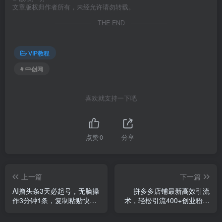
文章版权归作者所有，未经允许请勿转载。
THE END
VIP教程
# 中创网
喜欢就支持一下吧
点赞
0
分享
上一篇
下一篇
AI撸头条3天必起号，无脑操
拼多多店铺最新高效引流
作3分钟1条，复制粘贴快速
术，轻松引流400+创业粉，
月入2W+
精准日变现五位数！