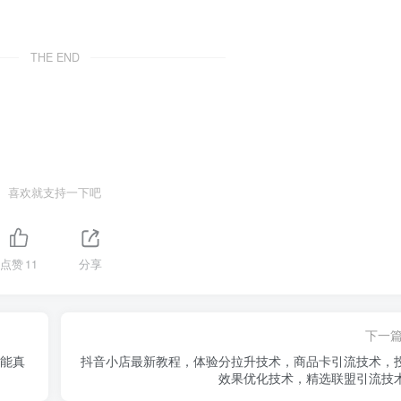
THE END
喜欢就支持一下吧
点赞
11
分享
下一
并能真
抖音小店最新教程，体验分拉升技术，商品卡引流技术，
效果优化技术，精选联盟引流技