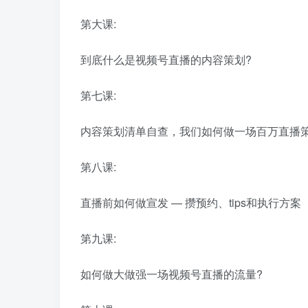
第大课:
到底什么是视频号直播的内容策划?
第七课:
内容策划清单自查，我们如何做一场百万直播
第八课:
直播前如何做宣发 — 攒预约、tips和执行方案
第九课:
如何做大做强一场视频号直播的流量?