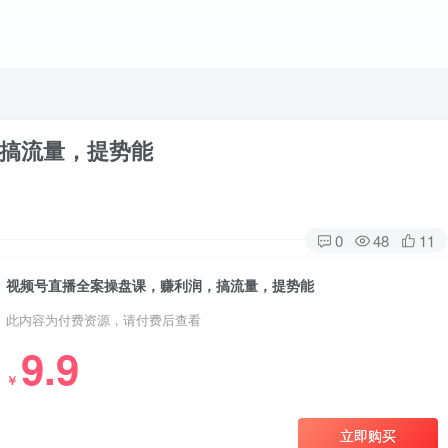
搞流量，提势能
0
48
11
视频号直播全案操盘课，赚利润，搞流量，提势能
此内容为付费资源，请付费后查看
9.9
￥
立即购买