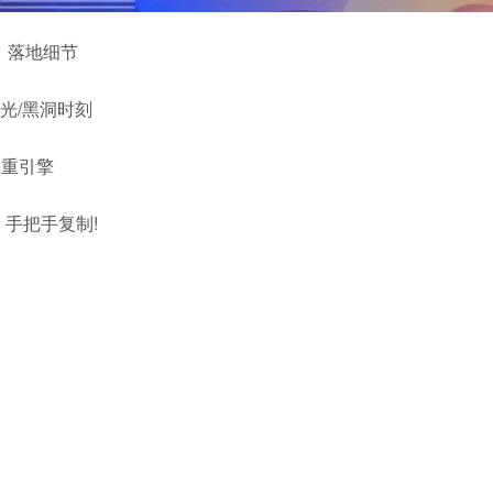
、落地细节
光/黑洞时刻
四重引擎
手把手复制!