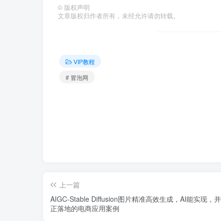
©
版权声明
文章版权归作者所有，未经允许请勿转载。
VIP教程
# 冒泡网
上一篇
AIGC-Stable Diffusion图片精准高效生成，AI能实现，
正落地的电商应用案例