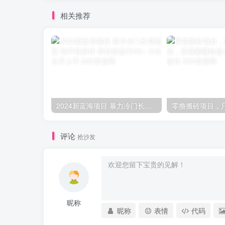
相关推荐
2024新蓝海项目 暴力冷门长期稳定 纯手机操作 单日收益3000+ 小白当天上手
评论
抢沙发
昵称
昵称
表情
代码