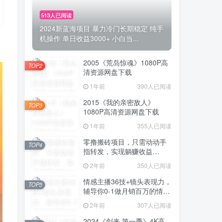
513人已阅读
2024新蓝海项目 暴力冷门长期稳定 纯手
机操作 单日收益3000+ 小白当...
2005《荒岛惊魂》1080P高
TOP2
清资源网盘下载
1年前
390人已阅读
2015《我的亲密敌人》
TOP3
1080P高清资源网盘下载
1年前
355人已阅读
零撸搬砖项目，只需动动手
TOP4
指转发，实现躺赚收益
100+，适合新手操作
2年前
350人已阅读
情感主播36技+镜头表现力，
TOP5
辅导你0-1做月销百万的情感
主播
2年前
307人已阅读
2024《剑来 第一季》4K高