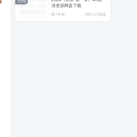
TOP6
清资源网盘下载
1年前
293人已阅读