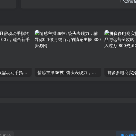
TK运营
零撸搬砖项目，只需动动手指转发，实现躺赚收益100+，适合新手操作
情感主播36技+镜头表现力，辅导你0-1做月销百万的情感主播
图片
提交评