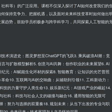
社科等）的广泛应用。课程不仅深入探讨了AI如何改变我们的
如何保持竞争力、把握机遇，以及面对未来科技变革时如何做出
发展趋势，鼓励学员积极参与跨学科学习，共同探索人工智能的
AI技术演进史：图灵梦想至ChatGPT的飞跃3. 乘风破浪AI潮：竞
与扩散模型解析5. 创意与AI共舞：创作职业的未来展望6. AI
新纪元：AI赋能生化环材的探索8. 智能教育：让知识的光芒普照
革命10. 互联网与AI的交响曲：从辅助到引领11. 工科新动力：
：科技的力量守护人类生命13. 娱乐新纪元：AI游戏产业的崛起14.
AI与社科：科技与社会人文的碰撞与融合16. 通用智能的无限可
生抉择：努力与选择的双重奏18. 规划未来：从当下出发的专业与职
模型20. 未来已来：技术展望与人文关怀的深思