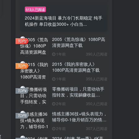
513人已阅读
2024新蓝海项目 暴力冷门长期稳定 纯手
机操作 单日收益3000+ 小白当...
2005《荒岛惊魂》1080P高
TOP2
清资源网盘下载
1年前
390人已阅读
2015《我的亲密敌人》
TOP3
1080P高清资源网盘下载
1年前
355人已阅读
零撸搬砖项目，只需动动手
TOP4
指转发，实现躺赚收益
100+，适合新手操作
2年前
350人已阅读
情感主播36技+镜头表现力，
TOP5
辅导你0-1做月销百万的情感
主播
2年前
307人已阅读
教
2024《剑来 第一季》4K高