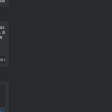
秘籍
拼多多电商实操2.0：虚拟资源选品与运营全攻略，高利润玩法，月入过万
2025闲鱼实战掘金课，带你纵横闲鱼店，零起点多维度打造全能玩家
论