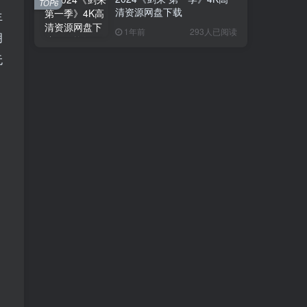
TOP6
清资源网盘下载
生
1年前
293人已阅读
明
无