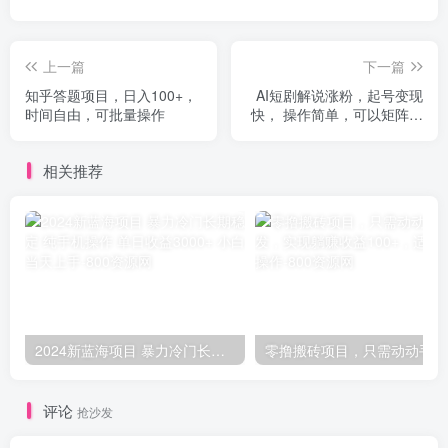
上一篇
下一篇
知乎答题项目，日入100+，
AI短剧解说涨粉，起号变现
时间自由，可批量操作
快， 操作简单，可以矩阵操
作
相关推荐
2024新蓝海项目 暴力冷门长期稳定 纯手机操作 单日收益3000+ 小白当天上手
零撸
评论
抢沙发