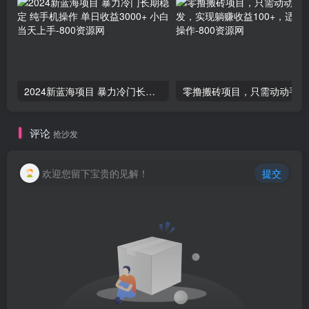
2024新蓝海项目 暴力冷门长期稳定 纯手机操作 单日收益3000+ 小白当天上手
零撸
评论
抢沙发
欢迎您留下宝贵的见解！
提交