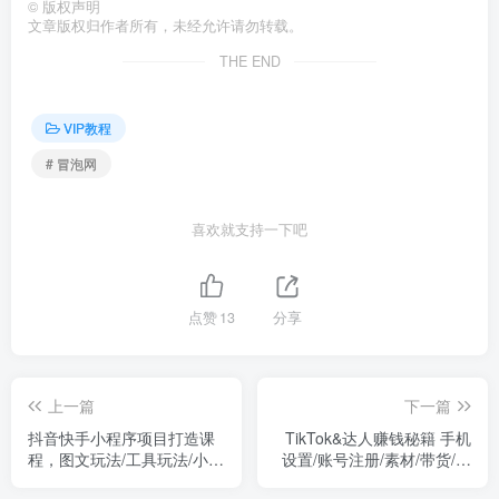
©
版权声明
文章版权归作者所有，未经允许请勿转载。
THE END
VIP教程
# 冒泡网
喜欢就支持一下吧
点赞
13
分享
上一篇
下一篇
抖音快手小程序项目打造课
TikTok&达人赚钱秘籍 手机
程，图文玩法/工具玩法/小游
设置/账号注册/素材/带货/爆
戏玩法
款视频/提现方法