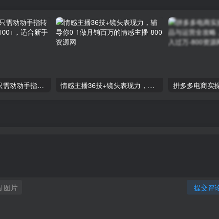
零撸搬砖项目，只需动动手指转发，实现躺赚收益100+，适合新手操作
情感主播36技+镜头表现力，辅导你0-1做月销百万的情感主播
图片
提交评