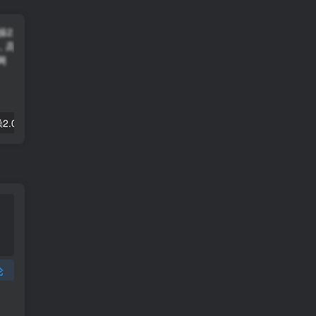
拼多多电商实操2.0：虚拟资源选品与运营全攻略，高利润玩法，月入过万
2025闲鱼实战掘金课，带你纵横闲鱼店，零起点多维度打造全能玩家
论