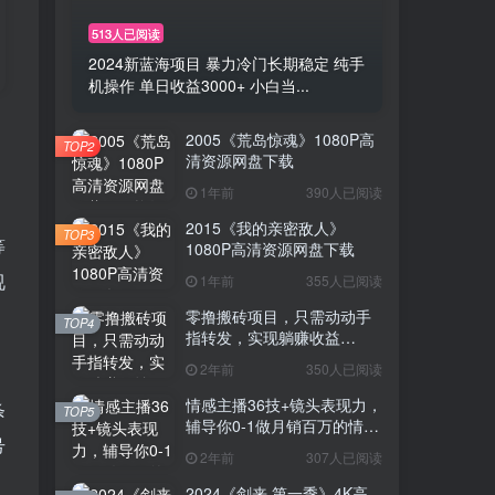
513人已阅读
2024新蓝海项目 暴力冷门长期稳定 纯手
机操作 单日收益3000+ 小白当...
2005《荒岛惊魂》1080P高
TOP2
清资源网盘下载
1年前
390人已阅读
2015《我的亲密敌人》
TOP3
等
1080P高清资源网盘下载
视
1年前
355人已阅读
零撸搬砖项目，只需动动手
TOP4
指转发，实现躺赚收益
100+，适合新手操作
2年前
350人已阅读
情感主播36技+镜头表现力，
条
TOP5
辅导你0-1做月销百万的情感
号
主播
2年前
307人已阅读
2024《剑来 第一季》4K高