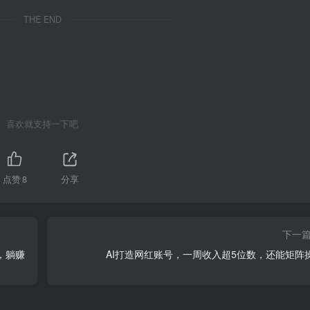
THE END
喜欢就支持一下吧
点赞
8
分享
下一
，躺赚
AI打造网红账号，一周收入超5位数，还能矩阵