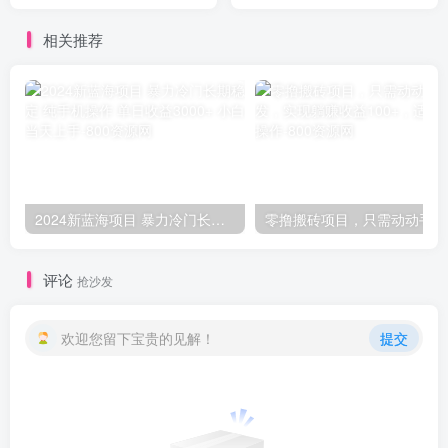
全攻略
相关推荐
2024新蓝海项目 暴力冷门长期稳定 纯手机操作 单日收益3000+ 小白当天上手
零撸
评论
抢沙发
欢迎您留下宝贵的见解！
提交