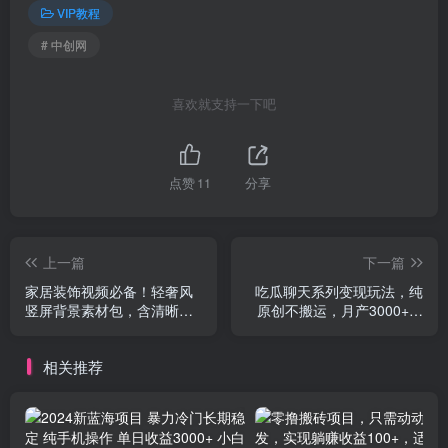
VIP教程
# 中创网
喜欢就支持一下吧
点赞
11
分享
上一篇
下一篇
家居装饰视频必备！轻奢风
吃瓜聊天系列变现玩法，纯
竖屏背景素材包，含清晰、
原创不搬运，月产3000+的
中间虚化、全屏虚化
好副业
相关推荐