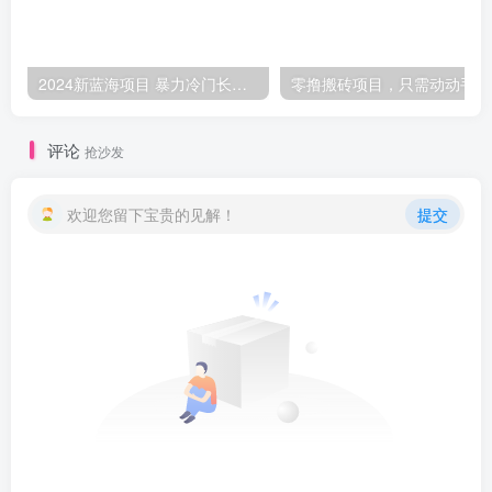
2024新蓝海项目 暴力冷门长期稳定 纯手机操作 单日收益3000+ 小白当天上手
零撸
评论
抢沙发
欢迎您留下宝贵的见解！
提交