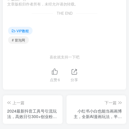
文章版权归作者所有，未经允许请勿转载。
THE END
VIP教程
# 冒泡网
喜欢就支持一下吧
点赞
6
分享
上一篇
下一篇
2024最新抖音工具号引流玩
小红书小白也能当画画博
法，高效日引300+创业粉，
主，全新AI漫画玩法，半月
当天变现5k，小白也可成为
引流涨粉3000+，多种变现
实战高手
渠道