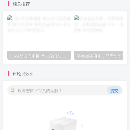
相关推荐
2024新蓝海项目 暴力冷门长期稳定 纯手机操作 单日收益3000+ 小白当天上手
零撸
评论
抢沙发
欢迎您留下宝贵的见解！
提交