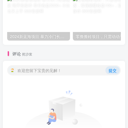
2024新蓝海项目 暴力冷门长期稳定 纯手机操作 单日收益3000+ 小白当天上手
零撸
评论
抢沙发
欢迎您留下宝贵的见解！
提交