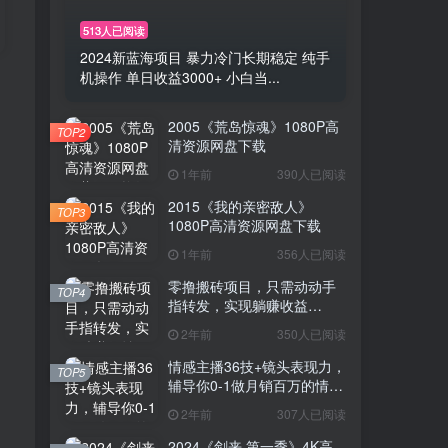
513人已阅读
2024新蓝海项目 暴力冷门长期稳定 纯手
机操作 单日收益3000+ 小白当...
2005《荒岛惊魂》1080P高
TOP2
清资源网盘下载
1年前
390人已阅读
2015《我的亲密敌人》
TOP3
1080P高清资源网盘下载
1年前
356人已阅读
零撸搬砖项目，只需动动手
TOP4
指转发，实现躺赚收益
100+，适合新手操作
2年前
350人已阅读
情感主播36技+镜头表现力，
TOP5
辅导你0-1做月销百万的情感
主播
2年前
307人已阅读
2024《剑来 第一季》4K高