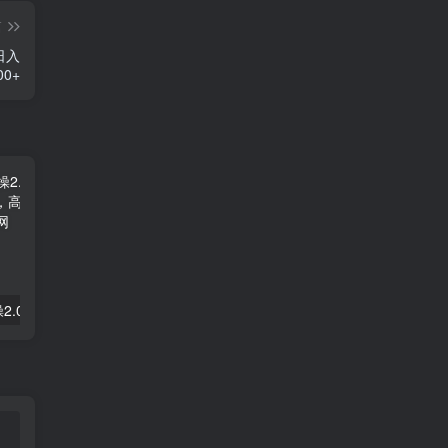
篇
日入
00+
拼多多电商实操2.0：虚拟资源选品与运营全攻略，高利润玩法，月入过万
2025闲鱼实战掘金课，带你纵横闲鱼店，零起点多维度打造全能玩家