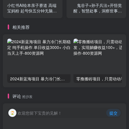
小红书AI绘本亲子赛道 高端
鬼谷子+孙子兵法+开悟觉
宝妈粉 起号快五分钟无脑原
醒，智慧处事，洞察世事，
创 小白宝妈上班族轻松玩赚
做对选择
副业
相关推荐
2024新蓝海项目 暴力冷门长期稳定 纯手机操作 单日收益3000+ 小白当天上手
零撸
评论
抢沙发
欢迎您留下宝贵的见解！
提交