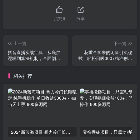
点赞
6
分享
上一篇
下一篇
抖音直播实战宝典：从底层
花重金学来的闲鱼引流秘
逻辑到算法机制，全面剖析
技！轻松日吸300+精准创业
平台规则与起号数据…
粉，每天躺赚5000+，2…
相关推荐
2024新蓝海项目 暴力冷门长期稳定 纯手机操作 单日收益3000+ 小白当天上手
零撸