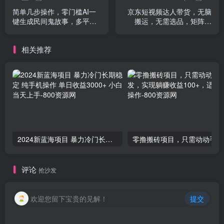
简单几步操作，零门槛AI一
京东短视频达人带货，无脑
键生成民间鬼故事，多平台
搬运，无需选品，矩阵操
发布轻松月收入1W+
作，单号一周过万
相关推荐
2024新蓝海项目 暴力冷门长期稳定 纯手机操作 单日收益3000+ 小白当天上手
零撸
评论
抢沙发
欢迎您留下宝贵的见解！
提交