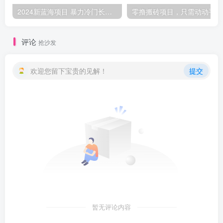
2024新蓝海项目 暴力冷门长期稳定 纯手机操作 单日收益3000+ 小白当天上手
零撸
评论
抢沙发
欢迎您留下宝贵的见解！
提交
暂无评论内容