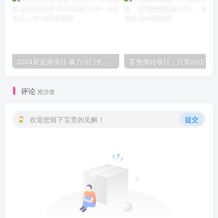
2024新蓝海项目 暴力冷门长期稳定 纯手机操作 单日收益3000+ 小白当天上手
零撸
评论
抢沙发
欢迎您留下宝贵的见解！
提交