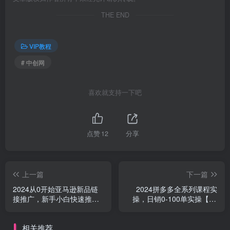
THE END
VIP教程
# 中创网
喜欢就支持一下吧
点赞
12
分享
上一篇
下一篇
2024从0开始亚马逊新品链
2024拼多多全系列课程实
接推广，新手小白快速推广
操，日销0-100单实操【16
新品的必备-15节
节课】
相关推荐