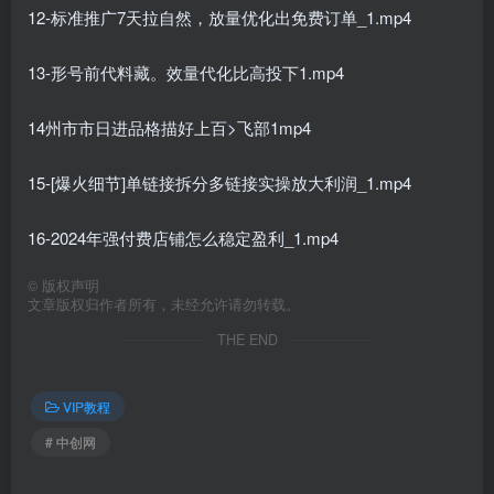
12-标准推广7天拉自然，放量优化出免费订单_1.mp4
13-形号前代料藏。效量代化比高投下1.mp4
14州市市日进品格描好上百>飞部1mp4
15-[爆火细节]单链接拆分多链接实操放大利润_1.mp4
16-2024年强付费店铺怎么稳定盈利_1.mp4
©
版权声明
文章版权归作者所有，未经允许请勿转载。
THE END
VIP教程
# 中创网