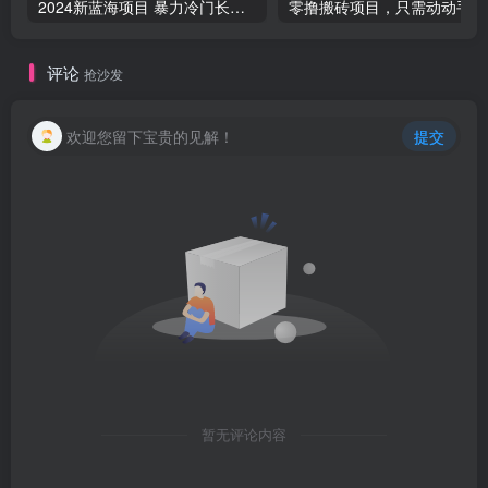
2024新蓝海项目 暴力冷门长期稳定 纯手机操作 单日收益3000+ 小白当天上手
零撸
评论
抢沙发
欢迎您留下宝贵的见解！
提交
暂无评论内容