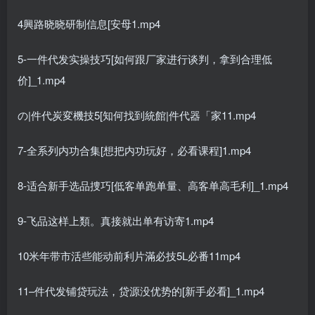
4興路晓晓研制信息[安母1.mp4
5-一件代发实操技巧[如何跟厂家进行谈判，拿到合理低
价]_1.mp4
の|件代炭変機技5[知何找到統館|件代器「家11.mp4
7-全系列内功合集[想把内功玩好，必看课程]1.mp4
8-适合新手选品捜巧[低客单跑单量、高客单高毛利]_1.mp4
9-飞品这样上類。真接就出单有访寄1.mp4
10米年带市活些能动前利片滿必技5L必番11mp4
11–件代发铺贷玩法，贷源没优势的[新手必看]_1.mp4