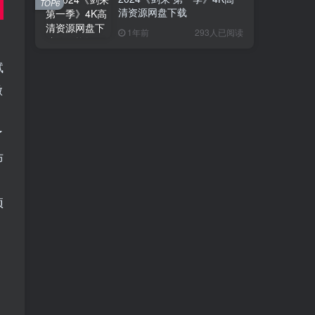
TOP6
清资源网盘下载
1年前
293人已阅读
试
微
了
布
项