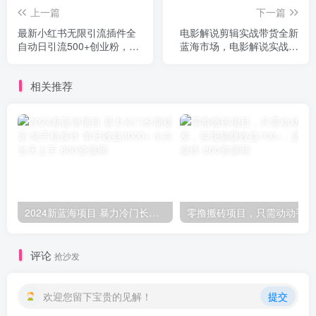
上一篇
下一篇
最新小红书无限引流插件全
电影解说剪辑实战带货全新
自动日引流500+创业粉，内
蓝海市场，电影解说实战课
含免费软件
程（16节）
相关推荐
2024新蓝海项目 暴力冷门长期稳定 纯手机操作 单日收益3000+ 小白当天上手
零撸
评论
抢沙发
欢迎您留下宝贵的见解！
提交