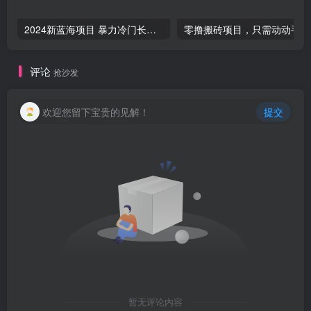
2024新蓝海项目 暴力冷门长期稳定 纯手机操作 单日收益3000+ 小白当天上手
零撸
评论
抢沙发
欢迎您留下宝贵的见解！
提交
暂无评论内容