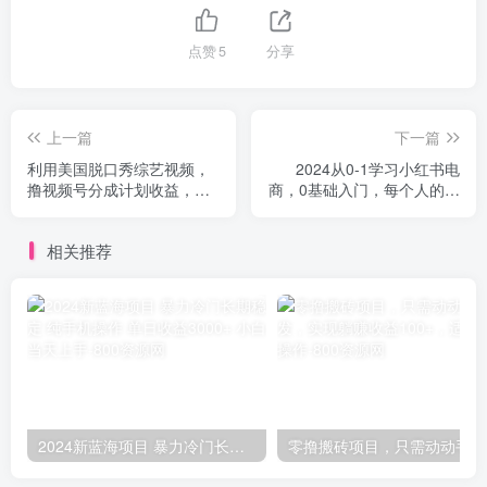
点赞
5
分享
上一篇
下一篇
利用美国脱口秀综艺视频，
2024从0-1学习小红书电
撸视频号分成计划收益，每
商，0基础入门，每个人的机
天只需一小时，月入过W
会（45节）
相关推荐
2024新蓝海项目 暴力冷门长期稳定 纯手机操作 单日收益3000+ 小白当天上手
零撸