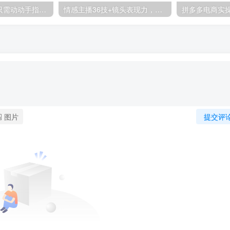
零撸搬砖项目，只需动动手指转发，实现躺赚收益100+，适合新手操作
情感主播36技+镜头表现力，辅导你0-1做月销百万的情感主播
图片
提交评