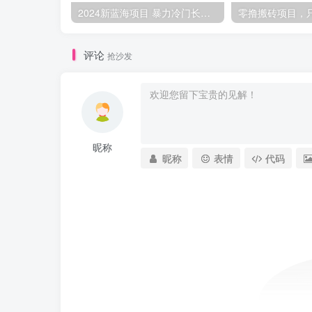
2024新蓝海项目 暴力冷门长期稳定 纯手机操作 单日收益3000+ 小白当天上手
评论
抢沙发
昵称
昵称
表情
代码