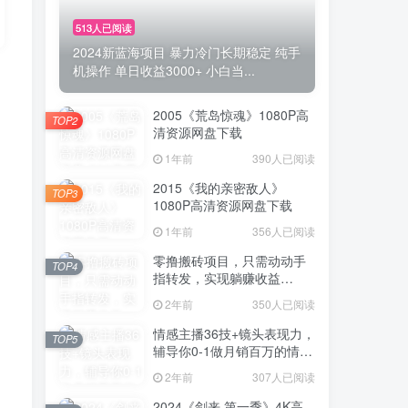
513人已阅读
2024新蓝海项目 暴力冷门长期稳定 纯手
机操作 单日收益3000+ 小白当...
2005《荒岛惊魂》1080P高
TOP2
清资源网盘下载
1年前
390人已阅读
2015《我的亲密敌人》
TOP3
1080P高清资源网盘下载
1年前
356人已阅读
零撸搬砖项目，只需动动手
TOP4
指转发，实现躺赚收益
100+，适合新手操作
2年前
350人已阅读
情感主播36技+镜头表现力，
TOP5
辅导你0-1做月销百万的情感
主播
2年前
307人已阅读
2024《剑来 第一季》4K高