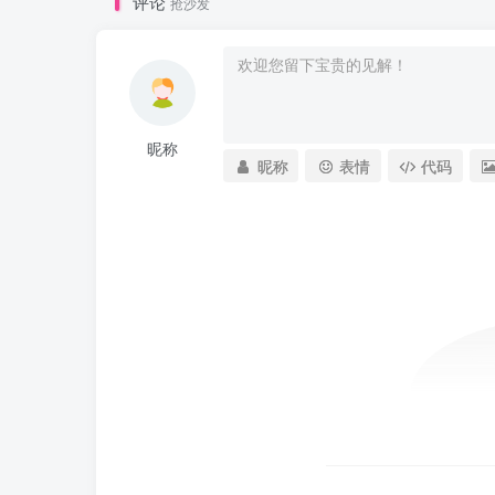
评论
抢沙发
昵称
昵称
表情
代码