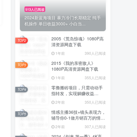
513人已阅读
2024新蓝海项目 暴力冷门长期稳定 纯手
机操作 单日收益3000+ 小白当...
2005《荒岛惊魂》1080P高
TOP2
清资源网盘下载
1年前
390人已阅读
2015《我的亲密敌人》
TOP3
1080P高清资源网盘下载
1年前
355人已阅读
零撸搬砖项目，只需动动手
TOP4
指转发，实现躺赚收益
100+，适合新手操作
2年前
350人已阅读
情感主播36技+镜头表现力，
TOP5
辅导你0-1做月销百万的情感
主播
2年前
307人已阅读
2024《剑来 第一季》4K高