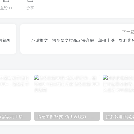
点赞
11
分享
下一
白都可
小说推文—悟空网文拉新玩法详解，单价上涨，红利期
零撸搬砖项目，只需动动手指转发，实现躺赚收益100+，适合新手操作
情感主播36技+镜头表现力，辅导你0-1做月销百万的情感主播