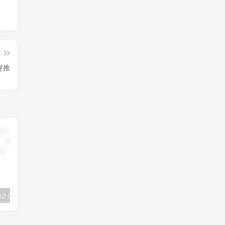
篇
好推
拼多多电商实操2.0：虚拟资源选品与运营全攻略，高利润玩法，月入过万
2025闲鱼实战掘金课，带你纵横闲鱼店，零起点多维度打造全能玩家