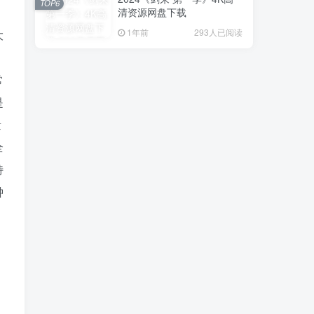
TOP6
清资源网盘下载
1年前
293人已阅读
大
常
是
量
全
特
钟
，