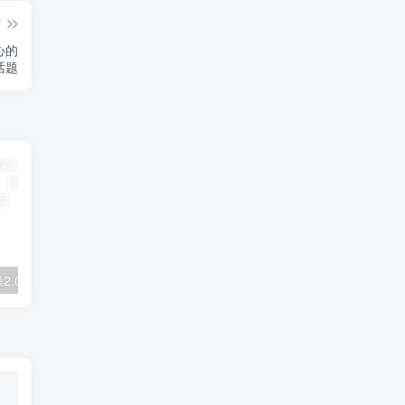
篇
心的
话题
拼多多电商实操2.0：虚拟资源选品与运营全攻略，高利润玩法，月入过万
2025闲鱼实战掘金课，带你纵横闲鱼店，零起点多维度打造全能玩家