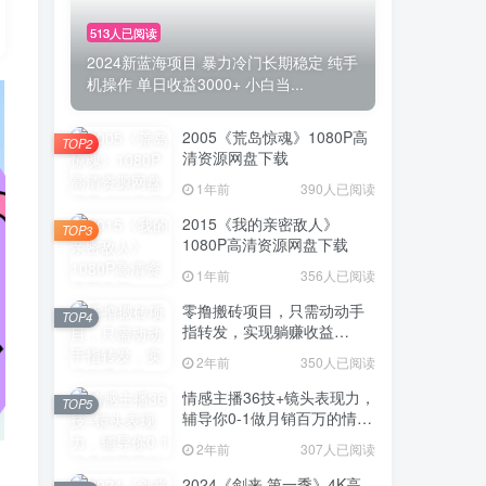
513人已阅读
2024新蓝海项目 暴力冷门长期稳定 纯手
机操作 单日收益3000+ 小白当...
2005《荒岛惊魂》1080P高
TOP2
清资源网盘下载
1年前
390人已阅读
2015《我的亲密敌人》
TOP3
1080P高清资源网盘下载
1年前
356人已阅读
零撸搬砖项目，只需动动手
TOP4
指转发，实现躺赚收益
100+，适合新手操作
2年前
350人已阅读
情感主播36技+镜头表现力，
TOP5
辅导你0-1做月销百万的情感
主播
2年前
307人已阅读
，
2024《剑来 第一季》4K高