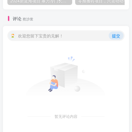
2024新蓝海项目 暴力冷门长期稳定 纯手机操作 单日收益3000+ 小白当天上手
零撸
评论
抢沙发
欢迎您留下宝贵的见解！
提交
暂无评论内容